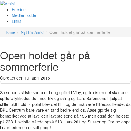
Forside
Medlemsside
Links
Home
Nyt fra Amici
Open holdet går på sommerferie
Open holdet går på
sommerferie
Oprettet den
19. april 2015
Sæsonens sidste kamp er i dag spillet i Viby, og trods en del skadede
spillere lykkedes det med hiv og sving og Lars Sørensens hjælp at
stille fuldt hold. 4 point blev det til – og det må være tilfredsstillende, da
BKL Centrum bare vare en tand bedre end os. Aase gjorde sig
bemærket ved at lave den laveste serie på 135 men også den højeste
på 233. Liselotte nåede også 213, Lars 201 og Susser og Dorthe oppe
i nærheden en enkelt gang!