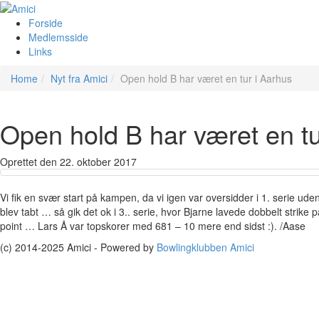
Forside
Medlemsside
Links
Home
Nyt fra Amici
Open hold B har været en tur i Aarhus
Open hold B har været en tu
Oprettet den
22. oktober 2017
Vi fik en svær start på kampen, da vi igen var oversidder i 1. serie uden 
blev tabt … så gik det ok i 3.. serie, hvor Bjarne lavede dobbelt strike p
point … Lars Å var topskorer med 681 – 10 mere end sidst :). /Aase
(c) 2014-2025 Amici - Powered by
Bowlingklubben Amici