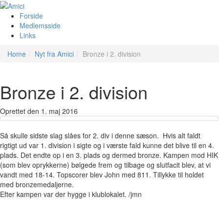
Forside
Medlemsside
Links
Home
Nyt fra Amici
Bronze i 2. division
Bronze i 2. division
Oprettet den
1. maj 2016
Så skulle sidste slag slåes for 2. div i denne sæson. Hvis alt faldt
rigtigt ud var 1. division i sigte og i værste fald kunne det blive til en 4.
plads. Det endte op i en 3. plads og dermed bronze. Kampen mod HIK
(som blev oprykkerne) bølgede frem og tilbage og slutfacit blev, at vi
vandt med 18-14. Topscorer blev John med 811. Tillykke til holdet
med bronzemedaljerne.
Efter kampen var der hygge i klublokalet. /jmn